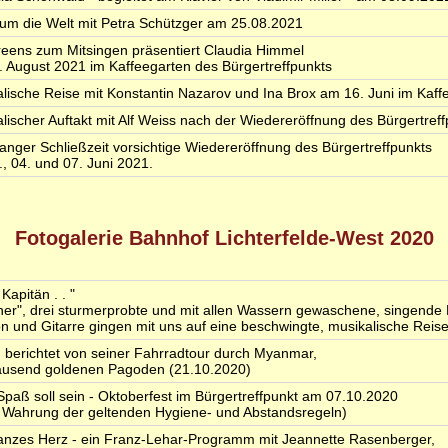
um die Welt mit Petra Schützger am 25.08.2021
eens zum Mitsingen präsentiert Claudia Himmel
 August 2021 im Kaffeegarten des Bürgertreffpunkts
lische Reise mit Konstantin Nazarov und Ina Brox am 16. Juni im Kaff
lischer Auftakt mit Alf Weiss nach der Wiedereröffnung des Bürgertref
anger Schließzeit vorsichtige Wiedereröffnung des Bürgertreffpunkts
, 04. und 07. Juni 2021.
Fotogalerie Bahnhof Lichterfelde-West 2020
Kapitän . . "
er", drei sturmerprobte und mit allen Wassern gewaschene, singende K
n und Gitarre gingen mit uns auf eine beschwingte, musikalische Reis
erichtet von seiner Fahrradtour durch Myanmar,
ausend goldenen Pagoden (21.10.2020)
Spaß soll sein - Oktoberfest im Bürgertreffpunkt am 07.10.2020
er Wahrung der geltenden Hygiene- und Abstandsregeln)
ganzes Herz - ein Franz-Lehar-Programm mit Jeannette Rasenberger,