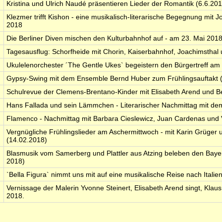
Kristina und Ulrich Naudé präsentieren Lieder der Romantik (6.6.20
Klezmer trifft Kishon - eine musikalisch-literarische Begegnung mit
2018
Die Berliner Diven mischen den Kulturbahnhof auf - am 23. Mai 201
Tagesausflug: Schorfheide mit Chorin, Kaiserbahnhof, Joachimsthal
Ukulelenorchester ´The Gentle Ukes` begeistern den Bürgertreff am
Gypsy-Swing mit dem Ensemble Bernd Huber zum Frühlingsauftakt 
Schulrevue der Clemens-Brentano-Kinder mit Elisabeth Arend und 
Hans Fallada und sein Lämmchen - Literarischer Nachmittag mit de
Flamenco - Nachmittag mit Barbara Cieslewicz, Juan Cardenas und 
Vergnügliche Frühlingslieder am Aschermittwoch - mit Karin Grüger
(14.02.2018)
Blasmusik vom Samerberg und Plattler aus Atzing beleben den Baye
2018)
`Bella Figura` nimmt uns mit auf eine musikalische Reise nach Italie
Vernissage der Malerin Yvonne Steinert, Elisabeth Arend singt, Klau
2018.