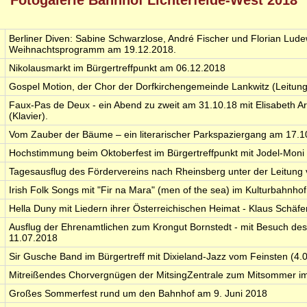
Fotogalerie Bahnhof Lichterfelde-West 2018
Berliner Diven: Sabine Schwarzlose, André Fischer und Florian Ludew
Weihnachtsprogramm am 19.12.2018.
Nikolausmarkt im Bürgertreffpunkt am 06.12.2018
Gospel Motion, der Chor der Dorfkirchengemeinde Lankwitz (Leitung
Faux-Pas de Deux - ein Abend zu zweit am 31.10.18 mit Elisabeth 
(Klavier).
Vom Zauber der Bäume – ein literarischer Parkspaziergang am 17.
Hochstimmung beim Oktoberfest im Bürgertreffpunkt mit Jodel-Moni u
Tagesausflug des Fördervereins nach Rheinsberg unter der Leitung
Irish Folk Songs mit "Fir na Mara" (men of the sea) im Kulturbahnh
Hella Duny mit Liedern ihrer Österreichischen Heimat - Klaus Schäfe
Ausflug der Ehrenamtlichen zum Krongut Bornstedt - mit Besuch d
11.07.2018
Sir Gusche Band im Bürgertreff mit Dixieland-Jazz vom Feinsten (4.
Mitreißendes Chorvergnügen der MitsingZentrale zum Mitsommer im
Großes Sommerfest rund um den Bahnhof am 9. Juni 2018