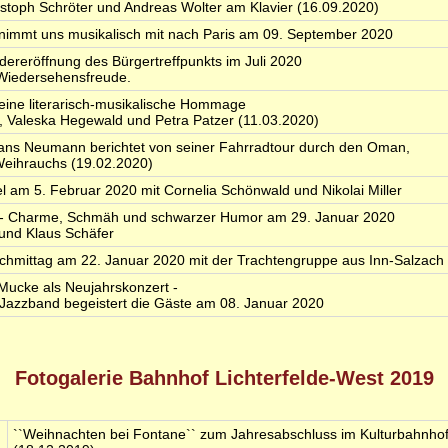
stoph Schröter und Andreas Wolter am Klavier (16.09.2020)
nimmt uns musikalisch mit nach Paris am 09. September 2020
dereröffnung des Bürgertreffpunkts im Juli 2020
 Wiedersehensfreude.
 eine literarisch-musikalische Hommage
u, Valeska Hegewald und Petra Patzer (11.03.2020)
ans Neumann berichtet von seiner Fahrradtour durch den Oman,
eihrauchs (19.02.2020)
gel am 5. Februar 2020 mit Cornelia Schönwald und Nikolai Miller
` - Charme, Schmäh und schwarzer Humor am 29. Januar 2020
 und Klaus Schäfer
chmittag am 22. Januar 2020 mit der Trachtengruppe aus Inn-Salzach
-Mucke als Neujahrskonzert -
 Jazzband begeistert die Gäste am 08. Januar 2020
Fotogalerie Bahnhof Lichterfelde-West 2019
``Weihnachten bei Fontane`` zum Jahresabschluss im Kulturbahnhof