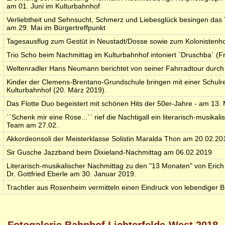
am 01. Juni im Kulturbahnhof
Verliebtheit und Sehnsucht, Schmerz und Liebesglück besingen das 
am 29. Mai im Bürgertreffpunkt
Tagesausflug zum Gestüt in Neustadt/Dosse sowie zum Kolonistenh
Trio Scho beim Nachmittag im Kulturbahnhof intoniert `Druschba` (F
Weltenradler Hans Neumann berichtet von seiner Fahrradtour durch d
Kinder der Clemens-Brentano-Grundschule bringen mit einer Schulre
Kulturbahnhof (20. März 2019).
Das Flotte Duo begeistert mit schönen Hits der 50er-Jahre - am 13.
``Schenk mir eine Rose...`` rief die Nachtigall ein literarisch-musika
Team am 27.02.
Akkordeonsoli der Meisterklasse Solistin Maralda Thon am 20.02.20
Sir Gusche Jazzband beim Dixieland-Nachmittag am 06.02.2019
Literarisch-musikalischer Nachmittag zu den "13 Monaten" von Erich 
Dr. Gottfried Eberle am 30. Januar 2019.
Trachtler aus Rosenheim vermitteln einen Eindruck von lebendiger