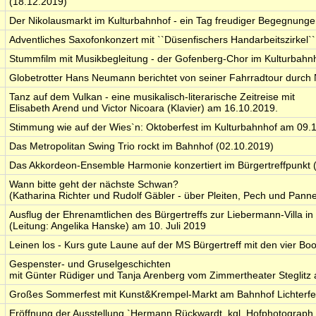
(18.12.2019)
Der Nikolausmarkt im Kulturbahnhof - ein Tag freudiger Begegnung
Adventliches Saxofonkonzert mit ``Düsenfischers Handarbeitszirkel
Stummfilm mit Musikbegleitung - der Gofenberg-Chor im Kulturbahn
Globetrotter Hans Neumann berichtet von seiner Fahrradtour durch
Tanz auf dem Vulkan - eine musikalisch-literarische Zeitreise mit
Elisabeth Arend und Victor Nicoara (Klavier) am 16.10.2019.
Stimmung wie auf der Wies`n: Oktoberfest im Kulturbahnhof am 09.
Das Metropolitan Swing Trio rockt im Bahnhof (02.10.2019)
Das Akkordeon-Ensemble Harmonie konzertiert im Bürgertreffpunkt
Wann bitte geht der nächste Schwan?
(Katharina Richter und Rudolf Gäbler - über Pleiten, Pech und Pann
Ausflug der Ehrenamtlichen des Bürgertreffs zur Liebermann-Villa i
(Leitung: Angelika Hanske) am 10. Juli 2019
Leinen los - Kurs gute Laune auf der MS Bürgertreff mit den vier B
Gespenster- und Gruselgeschichten
mit Günter Rüdiger und Tanja Arenberg vom Zimmertheater Steglitz 
Großes Sommerfest mit Kunst&Krempel-Markt am Bahnhof Lichterf
Eröffnung der Ausstellung `Hermann Rückwardt, kgl. Hofphotograph 