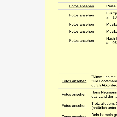
Fotos ansehen
Reise 
Evergr
Fotos ansehen
am 18.
Fotos ansehen
Musika
Fotos ansehen
Musika
Nach l
Fotos ansehen
am 03.
"Nimm uns mit, 
Fotos ansehen
"Die Bootsmänn
durch Akkordeo
Hans Neumann b
Fotos ansehen
das Land der t
Trotz alledem, 
Fotos ansehen
(natürlich unt
Dein ist mein 
Fotos ansehen