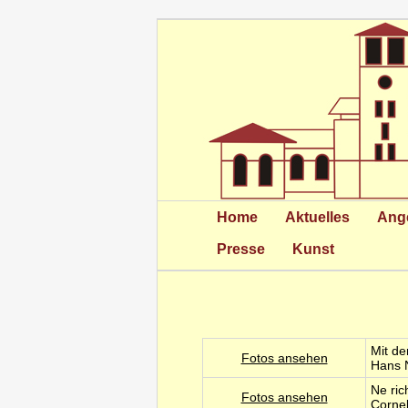
Home
Aktuelles
Ang
Presse
Kunst
Mit de
Fotos ansehen
Hans N
Ne ric
Fotos ansehen
Cornel