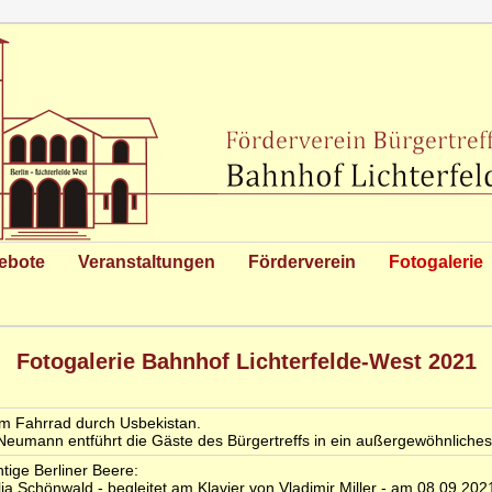
ebote
Veranstaltungen
Förderverein
Fotogalerie
Fotogalerie Bahnhof Lichterfelde-West 2021
m Fahrrad durch Usbekistan.
eumann entführt die Gäste des Bürgertreffs in ein außergewöhnliche
htige Berliner Beere:
ia Schönwald - begleitet am Klavier von Vladimir Miller - am 08.09.202