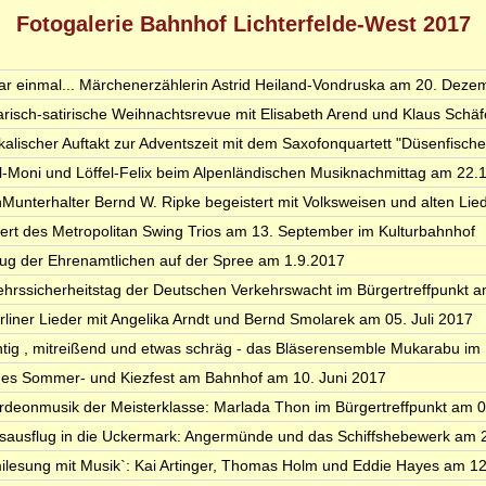
Fotogalerie Bahnhof Lichterfelde-West 2017
ar einmal... Märchenerzählerin Astrid Heiland-Vondruska am 20. Deze
rarisch-satirische Weihnachtsrevue mit Elisabeth Arend und Klaus Schäf
kalischer Auftakt zur Adventszeit mit dem Saxofonquartett "Düsenfische
l-Moni und Löffel-Felix beim Alpenländischen Musiknachmittag am 22.
inMunterhalter Bernd W. Ripke begeistert mit Volksweisen und alten Lie
ert des Metropolitan Swing Trios am 13. September im Kulturbahnhof
lug der Ehrenamtlichen auf der Spree am 1.9.2017
ehrssicherheitstag der Deutschen Verkehrswacht im Bürgertreffpunkt 
erliner Lieder mit Angelika Arndt und Bernd Smolarek am 05. Juli 2017
tig , mitreißend und etwas schräg - das Bläserensemble Mukarabu im 
es Sommer- und Kiezfest am Bahnhof am 10. Juni 2017
rdeonmusik der Meisterklasse: Marlada Thon im Bürgertreffpunkt am 0
sausflug in die Uckermark: Angermünde und das Schiffshebewerk am 
milesung mit Musik`: Kai Artinger, Thomas Holm und Eddie Hayes am 12